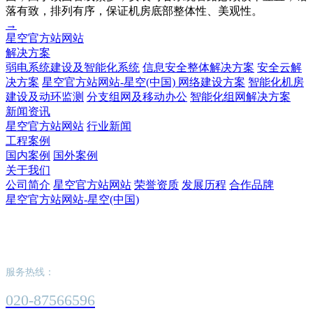
落有致，排列有序，保证机房底部整体性、美观性。
→
星空官方站网站
解决方案
弱电系统建设及智能化系统
信息安全整体解决方案
安全云解
决方案
星空官方站网站-星空(中国) 网络建设方案
智能化机房
建设及动环监测
分支组网及移动办公
智能化组网解决方案
新闻资讯
星空官方站网站
行业新闻
工程案例
国内案例
国外案例
关于我们
公司简介
星空官方站网站
荣誉资质
发展历程
合作品牌
星空官方站网站-星空(中国)
星空官方站网站-星空(中国)
服务热线：
020-87566596