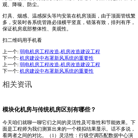
观、降噪、防尘。
灯具、烟感、温感探头等均安装在机房顶面，由于顶面管线繁
多，安装时各系统管路必须横平竖直，错落有致，排列有序，
保证机房底部整体性、美观性。
扫二维码用手机看
上一个
:
弱电机房工程改造-机房改造建设工程
下一个
:
机房建设中布署新风系统的重要性
上一个
:
弱电机房工程改造-机房改造建设工程
下一个
:
机房建设中布署新风系统的重要性
相关资讯
模块化机房与传统机房区别有哪些？
今天咱们就聊一聊它们之间的灵活性及可靠性和节能效果。下
面是工程师为我们测算出来的一个模拟结果显示。话不多说，
看两者之间的对比。（1）灵活性：行级空调匹配数据中心演