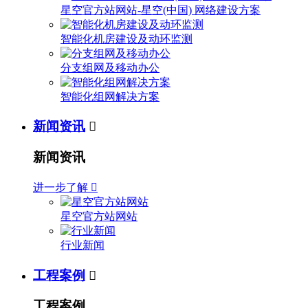
星空官方站网站-星空(中国) 网络建设方案
智能化机房建设及动环监测
分支组网及移动办公
智能化组网解决方案
新闻资讯

新闻资讯
进一步了解

星空官方站网站
行业新闻
工程案例

工程案例