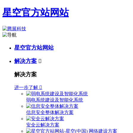
星空官方站网站
星空官方站网站
解决方案

解决方案
进一步了解

弱电系统建设及智能化系统
信息安全整体解决方案
安全云解决方案