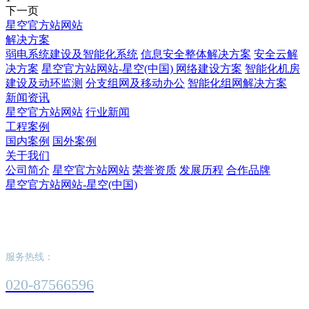
下一页
星空官方站网站
解决方案
弱电系统建设及智能化系统
信息安全整体解决方案
安全云解
决方案
星空官方站网站-星空(中国) 网络建设方案
智能化机房
建设及动环监测
分支组网及移动办公
智能化组网解决方案
新闻资讯
星空官方站网站
行业新闻
工程案例
国内案例
国外案例
关于我们
公司简介
星空官方站网站
荣誉资质
发展历程
合作品牌
星空官方站网站-星空(中国)
星空官方站网站-星空(中国)
服务热线：
020-87566596