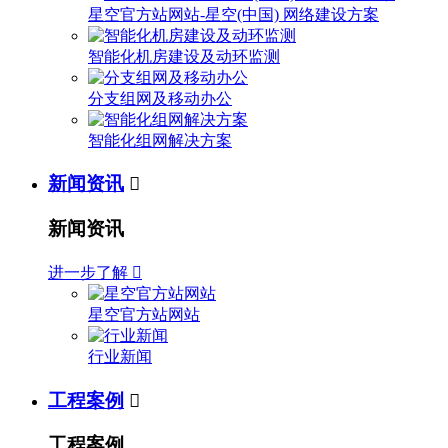
星空官方站网站-星空(中国) 网络建设方案
智能化机房建设及动环监测
分支组网及移动办公
智能化组网解决方案
新闻资讯

新闻资讯
进一步了解

星空官方站网站
行业新闻
工程案例

工程案例