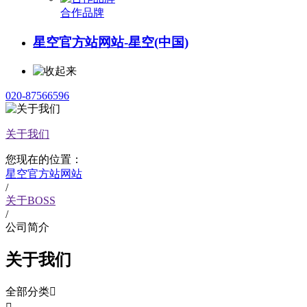
合作品牌
星空官方站网站-星空(中国)
020-87566596
关于我们
您现在的位置：
星空官方站网站
/
关于BOSS
/
公司简介
关于我们
全部分类
