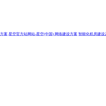
方案
星空官方站网站-星空(中国) 网络建设方案
智能化机房建设