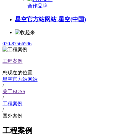
合作品牌
星空官方站网站-星空(中国)
020-87566596
工程案例
您现在的位置：
星空官方站网站
/
关于BOSS
/
工程案例
/
国外案例
工程案例