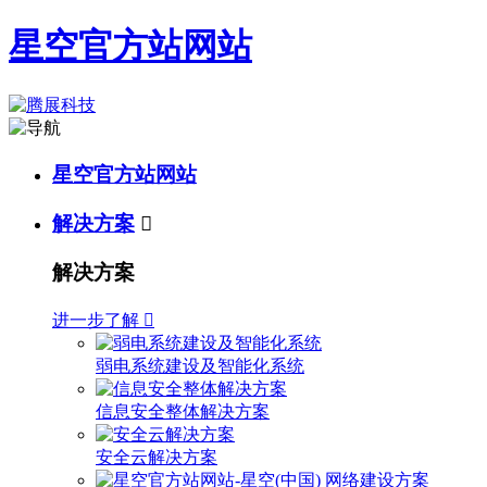
星空官方站网站
星空官方站网站
解决方案

解决方案
进一步了解

弱电系统建设及智能化系统
信息安全整体解决方案
安全云解决方案