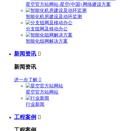
星空官方站网站-星空(中国) 网络建设方案
智能化机房建设及动环监测
分支组网及移动办公
智能化组网解决方案
新闻资讯

新闻资讯
进一步了解

星空官方站网站
行业新闻
工程案例

工程案例