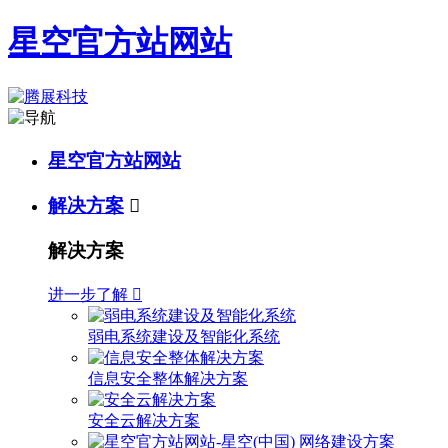
星空官方站网站
星空官方站网站
解决方案

解决方案
进一步了解

弱电系统建设及智能化系统
信息安全整体解决方案
安全云解决方案